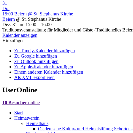
31
Do.
15:00
Beiern
@ St. Stephanus Kirche
Beiern
@ St. Stephanus Kirche
Dez. 31 um 15:00 – 16:00
Traditionsveranstaltung für Mitglieder und Gäste (Traditionelles Beie
Kalender anzeigen
Hinzufügen
Zu Timely-Kalender hinzufügen
Zu Google hinzufügen
Zu Outlook hinzufügen
Zu Apple-Kalender hinzufügen
Einem anderen Kalender hinzufügen
Als XML exportieren
UserOnline
10 Besucher
online
Start
Heimatverein
Heimathaus
Ostdeutsche Kultur- und Heimatstiftung Schortens