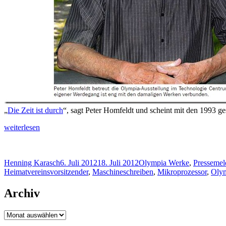
„
Die Zeit ist durch
“, sagt Peter Homfeldt und scheint mit den 1993 g
„Gute
weiterlesen
Erinnerungen
an
die
Autor
Veröffentlicht
Kategorien
Henning Karasch
6. Juli 2012
18. Juli 2012
Olympia Werke
,
Presseme
Zeit
am
Heimatvereinsvorsitzender
,
Maschineschreiben
,
Mikroprozessor
,
Olym
bei
Olympia“
Archiv
Archiv