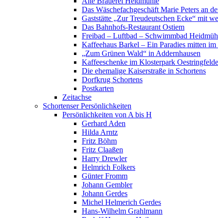
Alte Brauerei Heidmühle
Das Wäschefachgeschäft Marie Peters an de
Gaststätte „Zur Treudeutschen Ecke“ mit we
Das Bahnhofs-Restaurant Ostiem
Freibad – Luftbad – Schwimmbad Heidmüh
Kaffeehaus Barkel – Ein Paradies mitten i
„Zum Grünen Wald“ in Addernhausen
Kaffeeschenke im Klosterpark Oestringfeld
Die ehemalige Kaiserstraße in Schortens
Dorfkrug Schortens
Postkarten
Zeitachse
Schortenser Persönlichkeiten
Persönlichkeiten von A bis H
Gerhard Aden
Hilda Arntz
Fritz Böhm
Fritz Claaßen
Harry Drewler
Helmrich Folkers
Günter Fromm
Johann Gembler
Johann Gerdes
Michel Helmerich Gerdes
Hans-Wilhelm Grahlmann