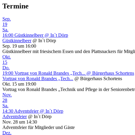
Termine
Sep.
19
Sa.
16:00
Güstkinnelbeer
@ In`t Dörp
Güstkinnelbeer
@ In`t Dörp
Sep. 19 um 16:00
Güstkinnelbeer mit friesischem Essen und den Plattsnackers für Mitgl
Okt.
15
Do.
19:00
Vortrag von Ronald Brandes „Tech...
@ Bürgerhaus Schortens
Vortrag von Ronald Brandes „Tech...
@ Bürgerhaus Schortens
Okt. 15 um 19:00
Vortrag von Ronald Brandes „Technik und Pflege in der Seniorenbetr
Nov.
28
Sa.
14:30
Adventsfeier
@ In`t Dörp
Adventsfeier
@ In`t Dörp
Nov. 28 um 14:30
Adventsfeier für Mitglieder und Gäste
Dez.