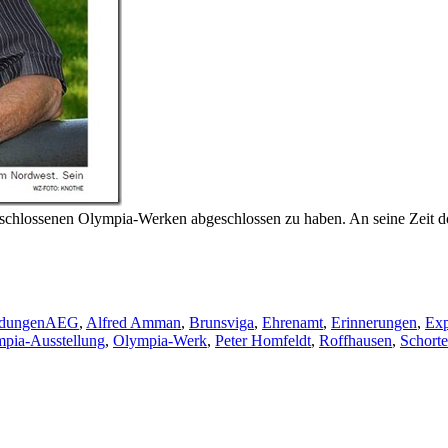
eschlossenen Olympia-Werken abgeschlossen zu haben. An seine Zeit do
Schlagwörter
ldungen
AEG
,
Alfred Amman
,
Brunsviga
,
Ehrenamt
,
Erinnerungen
,
Exp
pia-Ausstellung
,
Olympia-Werk
,
Peter Homfeldt
,
Roffhausen
,
Schort