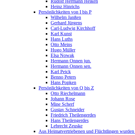
Rudolf Hermann Heiken
Heinz Hinrichs
Persönlichkeiten von I bis P
Wilhelm Janßen
Gerhard Jürgens
Carl-Ludwig Kirchhoff
Karl Kunst
Hans Luths
Otto Meins
Hugo Müller
Elsa Nowak
Hermann Onnen jun.
Hermann Onnen sen.
Karl Peick
Benno Peters
Hans Popken
Persönlichkeiten von Q bis Z
Otto Riechelmann
Johann Rose
Mine Scherf
Gustav Schneider
Friedrich Theilengerdes
Hans Theilengerdes
Lebrecht Zeuske
Aus Heimatvertriebenen und Flüchtlingen wurden 