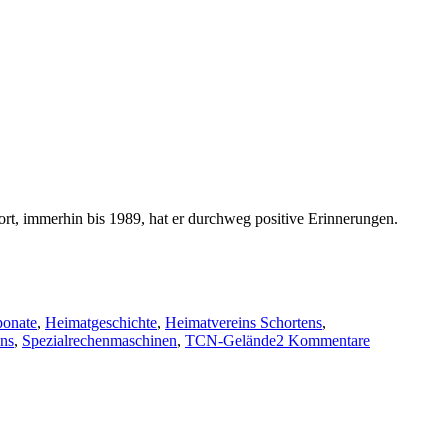
rt, immerhin bis 1989, hat er durchweg positive Erinnerungen.
onate
,
Heimatgeschichte
,
Heimatvereins Schortens
,
zu
ens
,
Spezialrechenmaschinen
,
TCN-Gelände
2 Kommentare
Gute
Erinnerunge
an
die
Zeit
bei