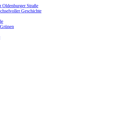
r Oldenburger Straße
chselvoller Geschichte
le
m Grünen
e