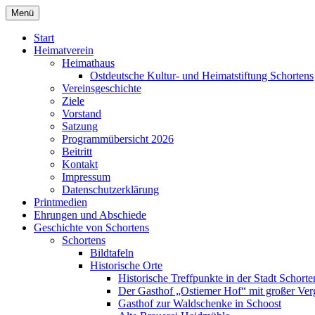
Zum
Menü
Heimatverein Schortens von 1929 e. V.
Inhalt
springen
Start
Heimatverein
Heimathaus
Ostdeutsche Kultur- und Heimatstiftung Schortens
Vereinsgeschichte
Ziele
Vorstand
Satzung
Programmübersicht 2026
Beitritt
Kontakt
Impressum
Datenschutzerklärung
Printmedien
Ehrungen und Abschiede
Geschichte von Schortens
Schortens
Bildtafeln
Historische Orte
Historische Treffpunkte in der Stadt Schorte
Der Gasthof „Ostiemer Hof“ mit großer Ver
Gasthof zur Waldschenke in Schoost