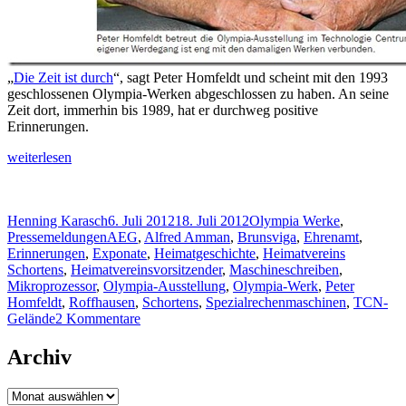
„
Die Zeit ist durch
“, sagt Peter Homfeldt und scheint mit den 1993
geschlossenen Olympia-Werken abgeschlossen zu haben. An seine
Zeit dort, immerhin bis 1989, hat er durchweg positive
Erinnerungen.
„Gute
weiterlesen
Erinnerungen
an
die
Autor
Veröffentlicht
Kategorien
Henning Karasch
6. Juli 2012
18. Juli 2012
Olympia Werke
,
Zeit
Schlagwörter
am
Pressemeldungen
AEG
,
Alfred Amman
,
Brunsviga
,
Ehrenamt
,
bei
Erinnerungen
,
Exponate
,
Heimatgeschichte
,
Heimatvereins
Olympia“
Schortens
,
Heimatvereinsvorsitzender
,
Maschineschreiben
,
Mikroprozessor
,
Olympia-Ausstellung
,
Olympia-Werk
,
Peter
Homfeldt
,
Roffhausen
,
Schortens
,
Spezialrechenmaschinen
,
TCN-
zu
Gelände
2 Kommentare
Gute
Erinnerungen
Archiv
an
die
Archiv
Zeit