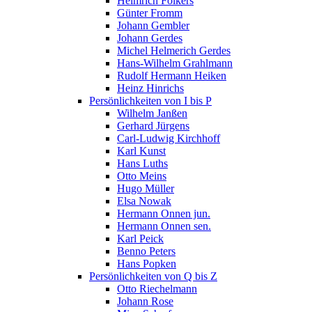
Helmrich Folkers
Günter Fromm
Johann Gembler
Johann Gerdes
Michel Helmerich Gerdes
Hans-Wilhelm Grahlmann
Rudolf Hermann Heiken
Heinz Hinrichs
Persönlichkeiten von I bis P
Wilhelm Janßen
Gerhard Jürgens
Carl-Ludwig Kirchhoff
Karl Kunst
Hans Luths
Otto Meins
Hugo Müller
Elsa Nowak
Hermann Onnen jun.
Hermann Onnen sen.
Karl Peick
Benno Peters
Hans Popken
Persönlichkeiten von Q bis Z
Otto Riechelmann
Johann Rose