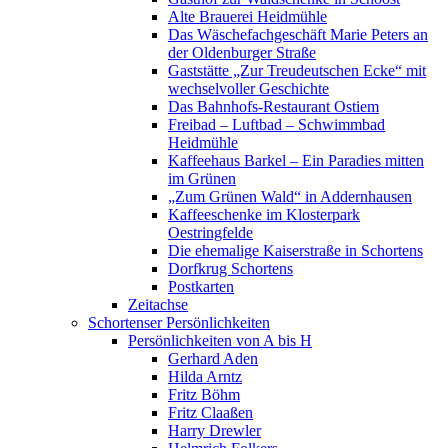
Alte Brauerei Heidmühle
Das Wäschefachgeschäft Marie Peters an
der Oldenburger Straße
Gaststätte „Zur Treudeutschen Ecke“ mit
wechselvoller Geschichte
Das Bahnhofs-Restaurant Ostiem
Freibad – Luftbad – Schwimmbad
Heidmühle
Kaffeehaus Barkel – Ein Paradies mitten
im Grünen
„Zum Grünen Wald“ in Addernhausen
Kaffeeschenke im Klosterpark
Oestringfelde
Die ehemalige Kaiserstraße in Schortens
Dorfkrug Schortens
Postkarten
Zeitachse
Schortenser Persönlichkeiten
Persönlichkeiten von A bis H
Gerhard Aden
Hilda Arntz
Fritz Böhm
Fritz Claaßen
Harry Drewler