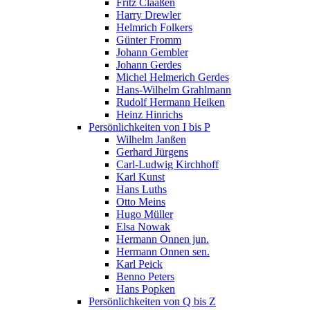
Fritz Claaßen
Harry Drewler
Helmrich Folkers
Günter Fromm
Johann Gembler
Johann Gerdes
Michel Helmerich Gerdes
Hans-Wilhelm Grahlmann
Rudolf Hermann Heiken
Heinz Hinrichs
Persönlichkeiten von I bis P
Wilhelm Janßen
Gerhard Jürgens
Carl-Ludwig Kirchhoff
Karl Kunst
Hans Luths
Otto Meins
Hugo Müller
Elsa Nowak
Hermann Onnen jun.
Hermann Onnen sen.
Karl Peick
Benno Peters
Hans Popken
Persönlichkeiten von Q bis Z