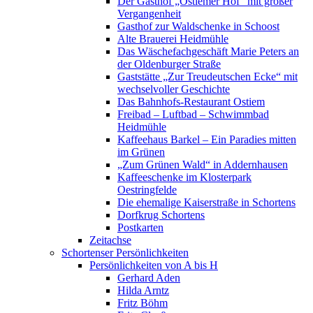
Der Gasthof „Ostiemer Hof“ mit großer
Vergangenheit
Gasthof zur Waldschenke in Schoost
Alte Brauerei Heidmühle
Das Wäschefachgeschäft Marie Peters an
der Oldenburger Straße
Gaststätte „Zur Treudeutschen Ecke“ mit
wechselvoller Geschichte
Das Bahnhofs-Restaurant Ostiem
Freibad – Luftbad – Schwimmbad
Heidmühle
Kaffeehaus Barkel – Ein Paradies mitten
im Grünen
„Zum Grünen Wald“ in Addernhausen
Kaffeeschenke im Klosterpark
Oestringfelde
Die ehemalige Kaiserstraße in Schortens
Dorfkrug Schortens
Postkarten
Zeitachse
Schortenser Persönlichkeiten
Persönlichkeiten von A bis H
Gerhard Aden
Hilda Arntz
Fritz Böhm