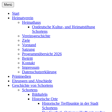
Zum
Menü
Heimatverein Schortens von 1929 e. V.
Inhalt
springen
Start
Heimatverein
Heimathaus
Ostdeutsche Kultur- und Heimatstiftung
Schortens
Vereinsgeschichte
Ziele
Vorstand
Satzung
Programmübersicht 2026
Beitritt
Kontakt
Impressum
Datenschutzerklärung
Printmedien
Ehrungen und Abschiede
Geschichte von Schortens
Schortens
Bildtafeln
Historische Orte
Historische Treffpunkte in der Stadt
Schortens