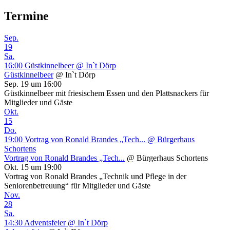
bei
Termine
Olympia
Sep.
19
Sa.
16:00
Güstkinnelbeer
@ In`t Dörp
Güstkinnelbeer
@ In`t Dörp
Sep. 19 um 16:00
Güstkinnelbeer mit friesischem Essen und den Plattsnackers für
Mitglieder und Gäste
Okt.
15
Do.
19:00
Vortrag von Ronald Brandes „Tech...
@ Bürgerhaus
Schortens
Vortrag von Ronald Brandes „Tech...
@ Bürgerhaus Schortens
Okt. 15 um 19:00
Vortrag von Ronald Brandes „Technik und Pflege in der
Seniorenbetreuung“ für Mitglieder und Gäste
Nov.
28
Sa.
14:30
Adventsfeier
@ In`t Dörp