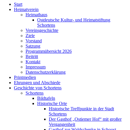
Start
Heimatverein
Heimathaus
Ostdeutsche Kultur- und Heimatstiftung
Schortens
Vereinsgeschichte
Ziele
Vorstand
Satzung
Programmübersicht 2026
Beitritt
Kontakt
Impressum
Datenschutzerklärung
Printmedien
Ehrungen und Abschiede
Geschichte von Schortens
Schortens
Bildtafeln
Historische Orte
Historische Treffpunkte in der Stadt
Schortens
Der Gasthof „Ostiemer Hof“ mit großer
Vergangenheit
Gasthof zur Waldschenke in Schoost