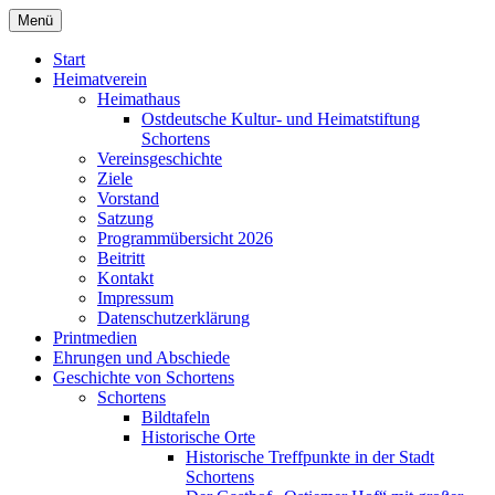
Zum
Menü
Heimatverein Schortens von 1929 e. V.
Inhalt
springen
Start
Heimatverein
Heimathaus
Ostdeutsche Kultur- und Heimatstiftung
Schortens
Vereinsgeschichte
Ziele
Vorstand
Satzung
Programmübersicht 2026
Beitritt
Kontakt
Impressum
Datenschutzerklärung
Printmedien
Ehrungen und Abschiede
Geschichte von Schortens
Schortens
Bildtafeln
Historische Orte
Historische Treffpunkte in der Stadt
Schortens