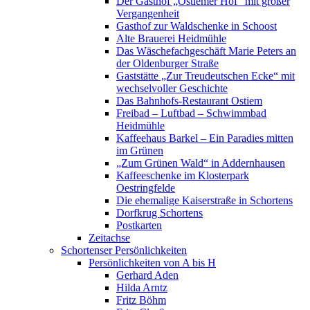
Der Gasthof „Ostiemer Hof“ mit großer
Vergangenheit
Gasthof zur Waldschenke in Schoost
Alte Brauerei Heidmühle
Das Wäschefachgeschäft Marie Peters an
der Oldenburger Straße
Gaststätte „Zur Treudeutschen Ecke“ mit
wechselvoller Geschichte
Das Bahnhofs-Restaurant Ostiem
Freibad – Luftbad – Schwimmbad
Heidmühle
Kaffeehaus Barkel – Ein Paradies mitten
im Grünen
„Zum Grünen Wald“ in Addernhausen
Kaffeeschenke im Klosterpark
Oestringfelde
Die ehemalige Kaiserstraße in Schortens
Dorfkrug Schortens
Postkarten
Zeitachse
Schortenser Persönlichkeiten
Persönlichkeiten von A bis H
Gerhard Aden
Hilda Arntz
Fritz Böhm