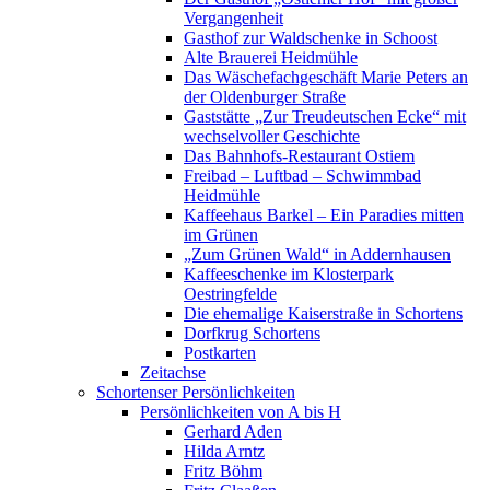
Vergangenheit
Gasthof zur Waldschenke in Schoost
Alte Brauerei Heidmühle
Das Wäschefachgeschäft Marie Peters an
der Oldenburger Straße
Gaststätte „Zur Treudeutschen Ecke“ mit
wechselvoller Geschichte
Das Bahnhofs-Restaurant Ostiem
Freibad – Luftbad – Schwimmbad
Heidmühle
Kaffeehaus Barkel – Ein Paradies mitten
im Grünen
„Zum Grünen Wald“ in Addernhausen
Kaffeeschenke im Klosterpark
Oestringfelde
Die ehemalige Kaiserstraße in Schortens
Dorfkrug Schortens
Postkarten
Zeitachse
Schortenser Persönlichkeiten
Persönlichkeiten von A bis H
Gerhard Aden
Hilda Arntz
Fritz Böhm