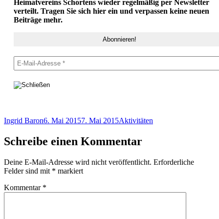
Heimatvereins Schortens wieder regelmäßig per Newsletter
verteilt. Tragen Sie sich hier ein und verpassen keine neuen
Beiträge mehr.
Autor
Veröffentlicht
Kategorien
Ingrid Baron
6. Mai 2015
7. Mai 2015
Aktivitäten
am
Schreibe einen Kommentar
Deine E-Mail-Adresse wird nicht veröffentlicht.
Erforderliche
Felder sind mit
*
markiert
Kommentar
*