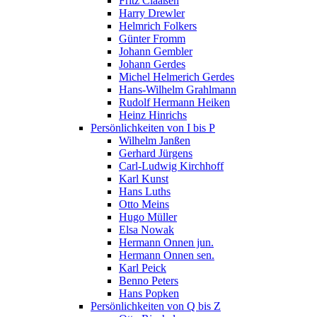
Fritz Claaßen
Harry Drewler
Helmrich Folkers
Günter Fromm
Johann Gembler
Johann Gerdes
Michel Helmerich Gerdes
Hans-Wilhelm Grahlmann
Rudolf Hermann Heiken
Heinz Hinrichs
Persönlichkeiten von I bis P
Wilhelm Janßen
Gerhard Jürgens
Carl-Ludwig Kirchhoff
Karl Kunst
Hans Luths
Otto Meins
Hugo Müller
Elsa Nowak
Hermann Onnen jun.
Hermann Onnen sen.
Karl Peick
Benno Peters
Hans Popken
Persönlichkeiten von Q bis Z