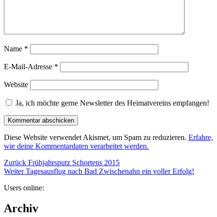
Name
*
E-Mail-Adresse
*
Website
Ja, ich möchte gerne Newsletter des Heimatvereins empfangen!
Diese Website verwendet Akismet, um Spam zu reduzieren.
Erfahre,
wie deine Kommentardaten verarbeitet werden.
Beitragsnavigation
Vorheriger
Zurück
Frühjahrsputz Schortens 2015
Nächster
Beitrag:
Weiter
Tagesausflug nach Bad Zwischenahn ein voller Erfolg!
Beitrag:
Users online:
Archiv