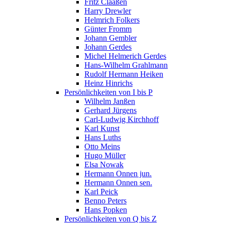
Fritz Claaßen
Harry Drewler
Helmrich Folkers
Günter Fromm
Johann Gembler
Johann Gerdes
Michel Helmerich Gerdes
Hans-Wilhelm Grahlmann
Rudolf Hermann Heiken
Heinz Hinrichs
Persönlichkeiten von I bis P
Wilhelm Janßen
Gerhard Jürgens
Carl-Ludwig Kirchhoff
Karl Kunst
Hans Luths
Otto Meins
Hugo Müller
Elsa Nowak
Hermann Onnen jun.
Hermann Onnen sen.
Karl Peick
Benno Peters
Hans Popken
Persönlichkeiten von Q bis Z