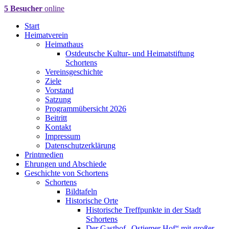
5 Besucher
online
Start
Heimatverein
Heimathaus
Ostdeutsche Kultur- und Heimatstiftung
Schortens
Vereinsgeschichte
Ziele
Vorstand
Satzung
Programmübersicht 2026
Beitritt
Kontakt
Impressum
Datenschutzerklärung
Printmedien
Ehrungen und Abschiede
Geschichte von Schortens
Schortens
Bildtafeln
Historische Orte
Historische Treffpunkte in der Stadt
Schortens
Der Gasthof „Ostiemer Hof“ mit großer