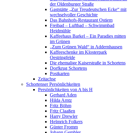
der Oldenburger Straße
Gaststätte „Zur Treudeutschen Ecke“ mit
wechselvoller Geschichte
Das Bahnhofs-Restaurant Ostiem
Freibad – Luftbad – Schwimmbad
Heidmühle
Kaffeehaus Barkel – Ein Paradies mitten
im Grünen
„Zum Grünen Wald“ in Addernhausen
Kaffeeschenke im Klosterpark
Oestringfelde
Die ehemalige Kaiserstraße in Schortens
Dorfkrug Schortens
Postkarten
Zeitachse
Schortenser Persönlichkeiten
Persönlichkeiten von A bis H
Gerhard Aden
Hilda Arntz
Fritz Böhm
Fritz Claaßen
Harry Drewler
Helmrich Folkers
Günter Fromm
Johann Gembler