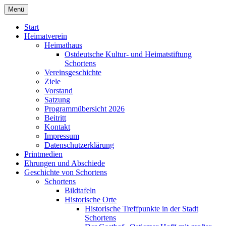
Zum
Menü
Heimatverein Schortens von 1929 e. V.
Inhalt
springen
Start
Heimatverein
Heimathaus
Ostdeutsche Kultur- und Heimatstiftung
Schortens
Vereinsgeschichte
Ziele
Vorstand
Satzung
Programmübersicht 2026
Beitritt
Kontakt
Impressum
Datenschutzerklärung
Printmedien
Ehrungen und Abschiede
Geschichte von Schortens
Schortens
Bildtafeln
Historische Orte
Historische Treffpunkte in der Stadt
Schortens