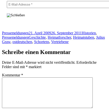
Autor
Veröffentlicht
Kategorien
Pressemeldungen
21. April 2009
26. September 2011
Historien
,
am
Schlagwörter
Pressemeldungen
Geschichte
,
Heimatforscher
,
Heimatstuben
,
Julius
Graw
,
ostdeutschen
,
Schortens
,
Vertriebene
Schreibe einen Kommentar
Deine E-Mail-Adresse wird nicht veröffentlicht.
Erforderliche
Felder sind mit
*
markiert
Kommentar
*