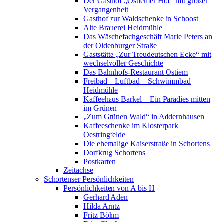
Der Gasthof „Ostiemer Hof“ mit großer
Vergangenheit
Gasthof zur Waldschenke in Schoost
Alte Brauerei Heidmühle
Das Wäschefachgeschäft Marie Peters an
der Oldenburger Straße
Gaststätte „Zur Treudeutschen Ecke“ mit
wechselvoller Geschichte
Das Bahnhofs-Restaurant Ostiem
Freibad – Luftbad – Schwimmbad
Heidmühle
Kaffeehaus Barkel – Ein Paradies mitten
im Grünen
„Zum Grünen Wald“ in Addernhausen
Kaffeeschenke im Klosterpark
Oestringfelde
Die ehemalige Kaiserstraße in Schortens
Dorfkrug Schortens
Postkarten
Zeitachse
Schortenser Persönlichkeiten
Persönlichkeiten von A bis H
Gerhard Aden
Hilda Arntz
Fritz Böhm