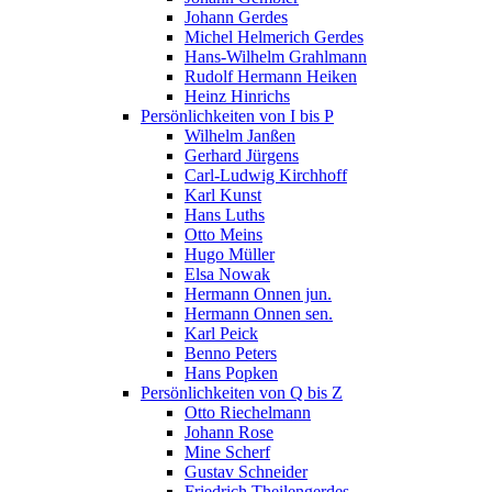
Johann Gerdes
Michel Helmerich Gerdes
Hans-Wilhelm Grahlmann
Rudolf Hermann Heiken
Heinz Hinrichs
Persönlichkeiten von I bis P
Wilhelm Janßen
Gerhard Jürgens
Carl-Ludwig Kirchhoff
Karl Kunst
Hans Luths
Otto Meins
Hugo Müller
Elsa Nowak
Hermann Onnen jun.
Hermann Onnen sen.
Karl Peick
Benno Peters
Hans Popken
Persönlichkeiten von Q bis Z
Otto Riechelmann
Johann Rose
Mine Scherf
Gustav Schneider
Friedrich Theilengerdes