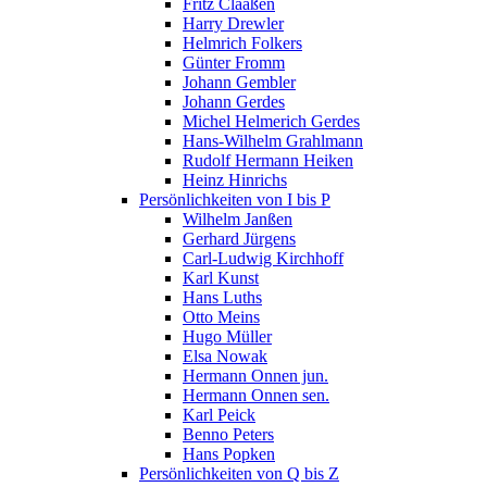
Fritz Claaßen
Harry Drewler
Helmrich Folkers
Günter Fromm
Johann Gembler
Johann Gerdes
Michel Helmerich Gerdes
Hans-Wilhelm Grahlmann
Rudolf Hermann Heiken
Heinz Hinrichs
Persönlichkeiten von I bis P
Wilhelm Janßen
Gerhard Jürgens
Carl-Ludwig Kirchhoff
Karl Kunst
Hans Luths
Otto Meins
Hugo Müller
Elsa Nowak
Hermann Onnen jun.
Hermann Onnen sen.
Karl Peick
Benno Peters
Hans Popken
Persönlichkeiten von Q bis Z