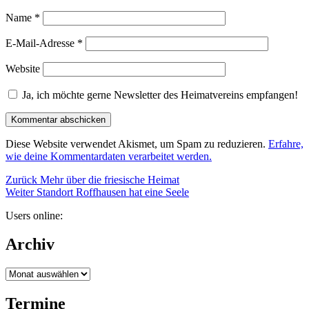
Name
*
E-Mail-Adresse
*
Website
Ja, ich möchte gerne Newsletter des Heimatvereins empfangen!
Diese Website verwendet Akismet, um Spam zu reduzieren.
Erfahre,
wie deine Kommentardaten verarbeitet werden.
Beitragsnavigation
Vorheriger
Zurück
Mehr über die friesische Heimat
Nächster
Beitrag:
Weiter
Standort Roffhausen hat eine Seele
Beitrag:
Users online:
Archiv
Archiv
Termine