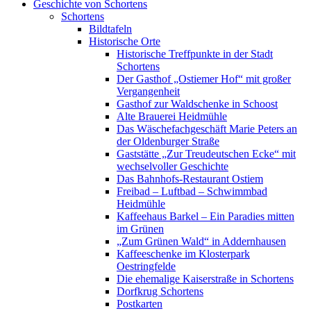
Geschichte von Schortens
Schortens
Bildtafeln
Historische Orte
Historische Treffpunkte in der Stadt
Schortens
Der Gasthof „Ostiemer Hof“ mit großer
Vergangenheit
Gasthof zur Waldschenke in Schoost
Alte Brauerei Heidmühle
Das Wäschefachgeschäft Marie Peters an
der Oldenburger Straße
Gaststätte „Zur Treudeutschen Ecke“ mit
wechselvoller Geschichte
Das Bahnhofs-Restaurant Ostiem
Freibad – Luftbad – Schwimmbad
Heidmühle
Kaffeehaus Barkel – Ein Paradies mitten
im Grünen
„Zum Grünen Wald“ in Addernhausen
Kaffeeschenke im Klosterpark
Oestringfelde
Die ehemalige Kaiserstraße in Schortens
Dorfkrug Schortens
Postkarten