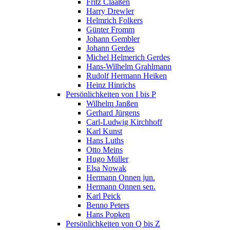
Fritz Claaßen
Harry Drewler
Helmrich Folkers
Günter Fromm
Johann Gembler
Johann Gerdes
Michel Helmerich Gerdes
Hans-Wilhelm Grahlmann
Rudolf Hermann Heiken
Heinz Hinrichs
Persönlichkeiten von I bis P
Wilhelm Janßen
Gerhard Jürgens
Carl-Ludwig Kirchhoff
Karl Kunst
Hans Luths
Otto Meins
Hugo Müller
Elsa Nowak
Hermann Onnen jun.
Hermann Onnen sen.
Karl Peick
Benno Peters
Hans Popken
Persönlichkeiten von Q bis Z