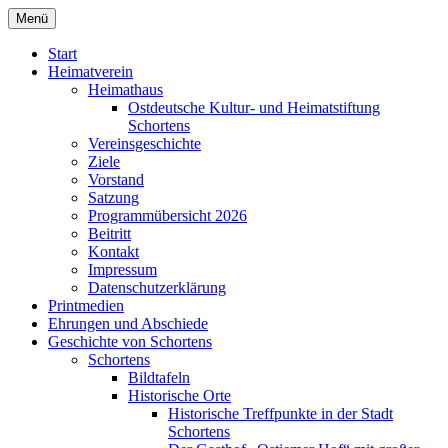
Zum
Menü
Heimatverein Schortens von 1929 e. V.
Inhalt
springen
Start
Heimatverein
Heimathaus
Ostdeutsche Kultur- und Heimatstiftung
Schortens
Vereinsgeschichte
Ziele
Vorstand
Satzung
Programmübersicht 2026
Beitritt
Kontakt
Impressum
Datenschutzerklärung
Printmedien
Ehrungen und Abschiede
Geschichte von Schortens
Schortens
Bildtafeln
Historische Orte
Historische Treffpunkte in der Stadt
Schortens