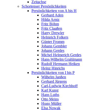
Zeitachse
Schortenser Persönlichkeiten
Persönlichkeiten von A bis H
Gerhard Aden
Hilda Arntz
Fritz Böhm
Fritz Claaßen
Harry Drewler
Helmrich Folkers
Günter Fromm
Johann Gembler
Johann Gerdes
Michel Helmerich Gerdes
Hans-Wilhelm Grahlmann
Rudolf Hermann Heiken
Heinz Hinrichs
Persönlichkeiten von I bis P
Wilhelm Janßen
Gerhard Jürgens
Carl-Ludwig Kirchhoff
Karl Kunst
Hans Luths
Otto Meins
Hugo Müller
Elsa Nowak