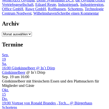
Werke
AEG Olympia
,
Debis Systemhaus DCS
,
die Olympia Office
Vertriebsgesellschaft
,
Edzard Reute
,
Industriepark
,
Industrieregion
,
Office GmbH
,
Rawe GmbH
,
Roffhausen
,
Schortens
,
Technologie
zu
Centrum Nordwest
,
Wilhelmshaven
Schreibe einen Kommentar
Ex-
AEG-
Archiv
Olymp
Gelän
Archiv
Roffh
ist
Termine
nun
ein
Indust
Sep.
19
Sa.
16:00
Güstkinnelbeer
@ In`t Dörp
Güstkinnelbeer
@ In`t Dörp
Sep. 19 um 16:00
Güstkinnelbeer mit friesischem Essen und den Plattsnackers für
Mitglieder und Gäste
Okt.
15
Do.
19:00
Vortrag von Ronald Brandes „Tech...
@ Bürgerhaus
Schortens