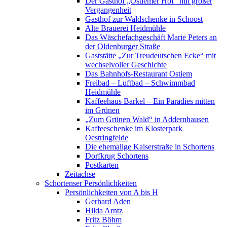
Der Gasthof „Ostiemer Hof“ mit großer
Vergangenheit
Gasthof zur Waldschenke in Schoost
Alte Brauerei Heidmühle
Das Wäschefachgeschäft Marie Peters an
der Oldenburger Straße
Gaststätte „Zur Treudeutschen Ecke“ mit
wechselvoller Geschichte
Das Bahnhofs-Restaurant Ostiem
Freibad – Luftbad – Schwimmbad
Heidmühle
Kaffeehaus Barkel – Ein Paradies mitten
im Grünen
„Zum Grünen Wald“ in Addernhausen
Kaffeeschenke im Klosterpark
Oestringfelde
Die ehemalige Kaiserstraße in Schortens
Dorfkrug Schortens
Postkarten
Zeitachse
Schortenser Persönlichkeiten
Persönlichkeiten von A bis H
Gerhard Aden
Hilda Arntz
Fritz Böhm