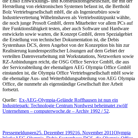
die Enko Entwicklungs- und Konstruktionsgesellschaft, die mit der
Herstellung von elektronischen Systemen befasst ist, die Berthold
Bolz Vertriebsgesellschaft mbH, die als Ingenieurbüro sowie
Industrievertretung Wilhelmshaven als Vertriebsstützpunkt wählte,
die noch junge Prosoft GmbH, deren Mitarbeiter vor allem PCs auf
ihre Funktionsfähigkeit testen, aber auch Software und Hardware
entwickeln sowie warten, die Konzept GmbH, deren Spezialgebiet
die Erstellung von technischer Dokumentation ist, die Debis
Systemhaus DCS, deren Angebot von der Konzeption bis hin zur
Realisierung kundenspezifischer Lösungen auf dem Gebiet der
verteilten Datenverarbeitung mit Workstatations, Netzwerken sowie
RZ-Anbindungen reicht, die OSG Office Service GmbH, die aus
der Serviceabteilung der ehemaligen AEG Olympia Office GmbH
einstanden ist, die Olympia Office Vertriebsgesellschaft mbH sowie
die ehemalige Aus- und Weiterbildungsabteilung von AEG Olympia
Office, die nunmehr als eigenständige Gesellschaft ihre Arbeit
fortsetzt.
Quelle:
Ex-AEG-Olympia-Gelände Roffhausen ist nun ein
Industriepark: Technologie Centrum Nordwest beheimatet zwölf
Unternehmen – computerwoche.de – Archiv 1992 / 52
.
Autor
Veröffentlicht
Kategorien
Pressemeldungen
25. Dezember 1992
16. November 2011
Olympia
Schlagwörter
am