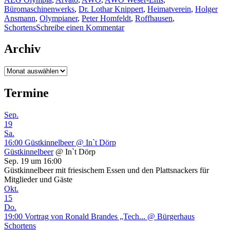
lange
Büromaschinenwerks
,
Dr. Lothar Knippert
,
Heimatverein
,
Holger
Kampf“
Ansmann
,
Olympianer
,
Peter Homfeldt
,
Roffhausen
,
zu
Schortens
Schreibe einen Kommentar
Im
Mai
Archiv
1991
begann
Archiv
der
lange
Termine
Kampf
Sep.
19
Sa.
16:00
Güstkinnelbeer
@ In`t Dörp
Güstkinnelbeer
@ In`t Dörp
Sep. 19 um 16:00
Güstkinnelbeer mit friesischem Essen und den Plattsnackers für
Mitglieder und Gäste
Okt.
15
Do.
19:00
Vortrag von Ronald Brandes „Tech...
@ Bürgerhaus
Schortens