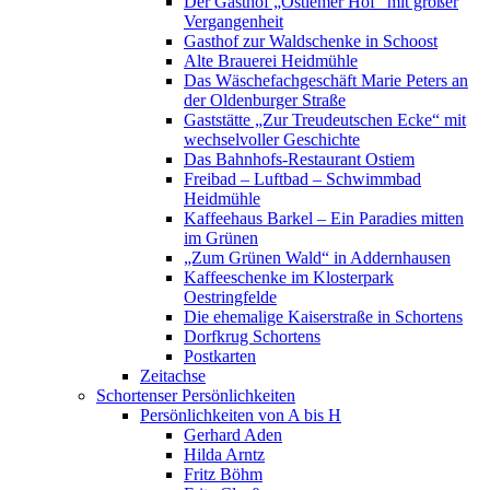
Der Gasthof „Ostiemer Hof“ mit großer
Vergangenheit
Gasthof zur Waldschenke in Schoost
Alte Brauerei Heidmühle
Das Wäschefachgeschäft Marie Peters an
der Oldenburger Straße
Gaststätte „Zur Treudeutschen Ecke“ mit
wechselvoller Geschichte
Das Bahnhofs-Restaurant Ostiem
Freibad – Luftbad – Schwimmbad
Heidmühle
Kaffeehaus Barkel – Ein Paradies mitten
im Grünen
„Zum Grünen Wald“ in Addernhausen
Kaffeeschenke im Klosterpark
Oestringfelde
Die ehemalige Kaiserstraße in Schortens
Dorfkrug Schortens
Postkarten
Zeitachse
Schortenser Persönlichkeiten
Persönlichkeiten von A bis H
Gerhard Aden
Hilda Arntz
Fritz Böhm