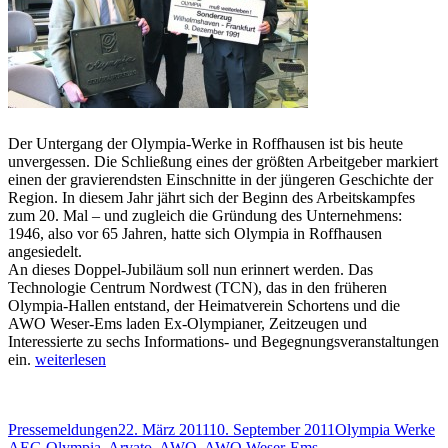
Der Untergang der Olympia-Werke in Roffhausen ist bis heute
unvergessen. Die Schließung eines der größten Arbeitgeber markiert
einen der gravierendsten Einschnitte in der jüngeren Geschichte der
Region. In diesem Jahr jährt sich der Beginn des Arbeitskampfes
zum 20. Mal – und zugleich die Gründung des Unternehmens:
1946, also vor 65 Jahren, hatte sich Olympia in Roffhausen
angesiedelt.
An dieses Doppel-Jubiläum soll nun erinnert werden. Das
Technologie Centrum Nordwest (TCN), das in den früheren
Olympia-Hallen entstand, der Heimatverein Schortens und die
AWO Weser-Ems laden Ex-Olympianer, Zeitzeugen und
Interessierte zu sechs Informations- und Begegnungsveranstaltungen
„Im
ein.
weiterlesen
Mai
1991
begann
Autor
Veröffentlicht
Kategorien
Sc
Pressemeldungen
22. März 2011
10. September 2011
Olympia Werke
der
am
AEG Olympia
,
Arvato
,
AWO
,
AWO Weser-Ems
,