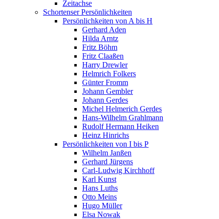
Zeitachse
Schortenser Persönlichkeiten
Persönlichkeiten von A bis H
Gerhard Aden
Hilda Arntz
Fritz Böhm
Fritz Claaßen
Harry Drewler
Helmrich Folkers
Günter Fromm
Johann Gembler
Johann Gerdes
Michel Helmerich Gerdes
Hans-Wilhelm Grahlmann
Rudolf Hermann Heiken
Heinz Hinrichs
Persönlichkeiten von I bis P
Wilhelm Janßen
Gerhard Jürgens
Carl-Ludwig Kirchhoff
Karl Kunst
Hans Luths
Otto Meins
Hugo Müller
Elsa Nowak