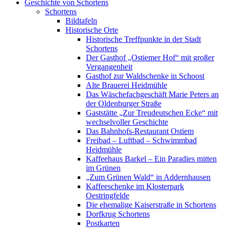
Geschichte von Schortens
Schortens
Bildtafeln
Historische Orte
Historische Treffpunkte in der Stadt
Schortens
Der Gasthof „Ostiemer Hof“ mit großer
Vergangenheit
Gasthof zur Waldschenke in Schoost
Alte Brauerei Heidmühle
Das Wäschefachgeschäft Marie Peters an
der Oldenburger Straße
Gaststätte „Zur Treudeutschen Ecke“ mit
wechselvoller Geschichte
Das Bahnhofs-Restaurant Ostiem
Freibad – Luftbad – Schwimmbad
Heidmühle
Kaffeehaus Barkel – Ein Paradies mitten
im Grünen
„Zum Grünen Wald“ in Addernhausen
Kaffeeschenke im Klosterpark
Oestringfelde
Die ehemalige Kaiserstraße in Schortens
Dorfkrug Schortens
Postkarten