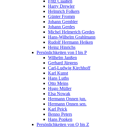
Fritz Claaßen
Harry Drewler
Helmrich Folkers
Günter Fromm
Johann Gembler
Johann Gerdes
Michel Helmerich Gerdes
Hans-Wilhelm Grahlmann
Rudolf Hermann Heiken
Heinz Hinrichs
Persönlichkeiten von I bis P
Wilhelm Janßen
Gerhard Jürgens
Carl-Ludwig Kirchhoff
Karl Kunst
Hans Luths
Otto Meins
Hugo Müller
Elsa Nowak
Hermann Onnen jun.
Hermann Onnen sen.
Karl Peick
Benno Peters
Hans Popken
Persönlichkeiten von Q bis Z