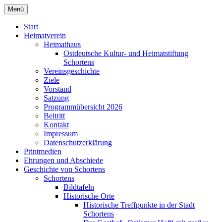
Zum
Menü
Heimatverein Schortens von 1929 e. V.
Inhalt
springen
Start
Heimatverein
Heimathaus
Ostdeutsche Kultur- und Heimatstiftung
Schortens
Vereinsgeschichte
Ziele
Vorstand
Satzung
Programmübersicht 2026
Beitritt
Kontakt
Impressum
Datenschutzerklärung
Printmedien
Ehrungen und Abschiede
Geschichte von Schortens
Schortens
Bildtafeln
Historische Orte
Historische Treffpunkte in der Stadt
Schortens