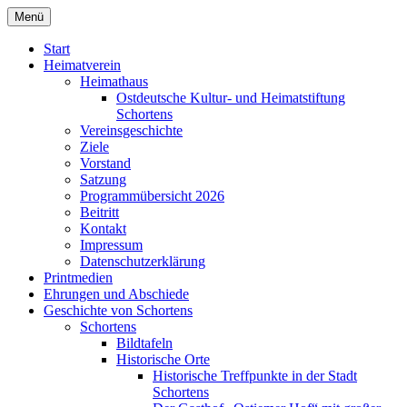
Zum
Menü
Heimatverein Schortens von 1929 e. V.
Inhalt
springen
Start
Heimatverein
Heimathaus
Ostdeutsche Kultur- und Heimatstiftung
Schortens
Vereinsgeschichte
Ziele
Vorstand
Satzung
Programmübersicht 2026
Beitritt
Kontakt
Impressum
Datenschutzerklärung
Printmedien
Ehrungen und Abschiede
Geschichte von Schortens
Schortens
Bildtafeln
Historische Orte
Historische Treffpunkte in der Stadt
Schortens