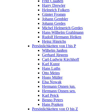
Fritz Claaßen
Harry Drewler
Helmrich Folkers
Günter Fromm
Johann Gembler
Johann Gerdes
Michel Helmerich Gerdes
Hans-Wilhelm Grahlmann
Rudolf Hermann Heiken
Heinz Hinrichs
Persönlichkeiten von I bis P
Wilhelm Janßen
Gerhard Jürgens
Carl-Ludwig Kirchhoff
Karl Kunst
Hans Luths
Otto Meins
Hugo Müller
Elsa Nowak
Hermann Onnen jun.
Hermann Onnen sen.
Karl Peick
Benno Peters
Hans Popken
Persönlichkeiten von Q bis Z