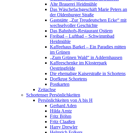
Alte Brauerei Heidmühle
Das Wäschefachgeschäft Marie Peters an
der Oldenburger Straße
Gaststätte „Zur Treudeutschen Ecke“ mit
wechselvoller Geschichte
Das Bahnhofs-Restaurant Ostiem
Freibad – Luftbad – Schwimmbad
Heidmühle
Kaffeehaus Barkel – Ein Paradies mitten
im Grünen
„Zum Grünen Wald“ in Addernhausen
Kaffeeschenke im Klosterpark
Oestringfelde
Die ehemalige Kaiserstraße in Schortens
Dorfkrug Schortens
Postkarten
Zeitachse
Schortenser Persönlichkeiten
Persönlichkeiten von A bis H
Gerhard Aden
Hilda Arntz
Fritz Böhm
Fritz Claaßen
Harry Drewler
Helmrich Folkers