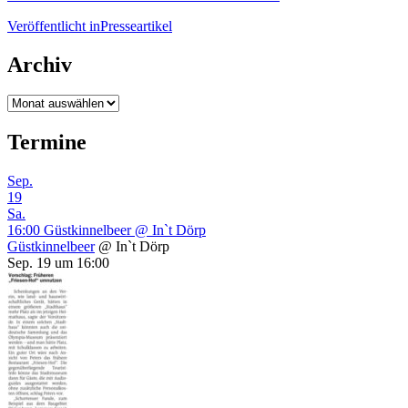
Beitragsnavigation
Veröffentlicht in
Presseartikel
Archiv
Archiv
Termine
Sep.
19
Sa.
16:00
Güstkinnelbeer
@ In`t Dörp
Güstkinnelbeer
@ In`t Dörp
Sep. 19 um 16:00