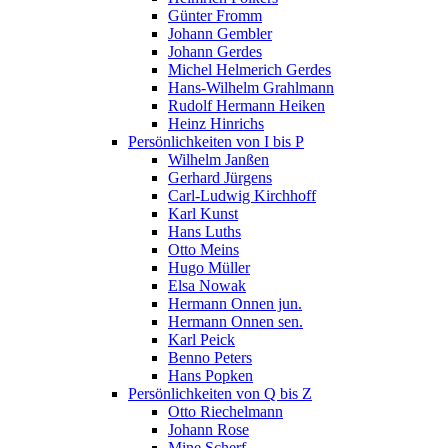
Günter Fromm
Johann Gembler
Johann Gerdes
Michel Helmerich Gerdes
Hans-Wilhelm Grahlmann
Rudolf Hermann Heiken
Heinz Hinrichs
Persönlichkeiten von I bis P
Wilhelm Janßen
Gerhard Jürgens
Carl-Ludwig Kirchhoff
Karl Kunst
Hans Luths
Otto Meins
Hugo Müller
Elsa Nowak
Hermann Onnen jun.
Hermann Onnen sen.
Karl Peick
Benno Peters
Hans Popken
Persönlichkeiten von Q bis Z
Otto Riechelmann
Johann Rose
Mine Scherf