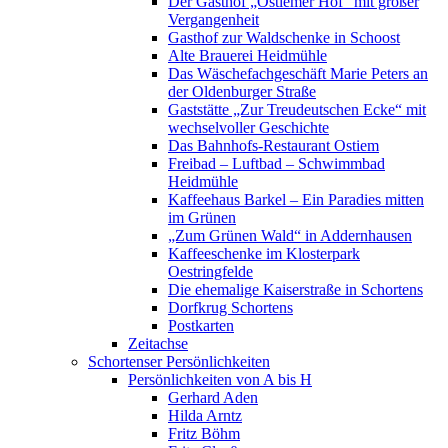
Der Gasthof „Ostiemer Hof“ mit großer
Vergangenheit
Gasthof zur Waldschenke in Schoost
Alte Brauerei Heidmühle
Das Wäschefachgeschäft Marie Peters an
der Oldenburger Straße
Gaststätte „Zur Treudeutschen Ecke“ mit
wechselvoller Geschichte
Das Bahnhofs-Restaurant Ostiem
Freibad – Luftbad – Schwimmbad
Heidmühle
Kaffeehaus Barkel – Ein Paradies mitten
im Grünen
„Zum Grünen Wald“ in Addernhausen
Kaffeeschenke im Klosterpark
Oestringfelde
Die ehemalige Kaiserstraße in Schortens
Dorfkrug Schortens
Postkarten
Zeitachse
Schortenser Persönlichkeiten
Persönlichkeiten von A bis H
Gerhard Aden
Hilda Arntz
Fritz Böhm