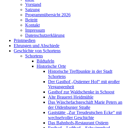
Vorstand
Satzung
Programmübersicht 2026
Beitritt
Kontakt
Impressum
Datenschutzerklärung
Printmedien
Ehrungen und Abschiede
Geschichte von Schortens
Schortens
Bildtafeln
Historische Orte
Historische Treffpunkte in der Stadt
Schortens
Der Gasthof „Ostiemer Hof“ mit großer
Vergangenheit
Gasthof zur Waldschenke in Schoost
Alte Brauerei Heidmühle
Das Wäschefachgeschäft Marie Peters an
der Oldenburger Straße
Gaststätte „Zur Treudeutschen Ecke“ mit
wechselvoller Geschichte
Das Bahnhofs-Restaurant Ostiem
Freibad – Luftbad – Schwimmbad