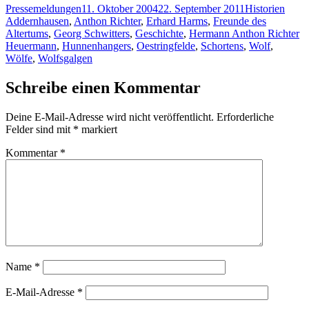
Autor
Veröffentlicht
Kategorien
Schla
Pressemeldungen
11. Oktober 2004
22. September 2011
Historien
am
Addernhausen
,
Anthon Richter
,
Erhard Harms
,
Freunde des
Altertums
,
Georg Schwitters
,
Geschichte
,
Hermann Anthon Richter
Heuermann
,
Hunnenhangers
,
Oestringfelde
,
Schortens
,
Wolf
,
Wölfe
,
Wolfsgalgen
Schreibe einen Kommentar
Deine E-Mail-Adresse wird nicht veröffentlicht.
Erforderliche
Felder sind mit
*
markiert
Kommentar
*
Name
*
E-Mail-Adresse
*