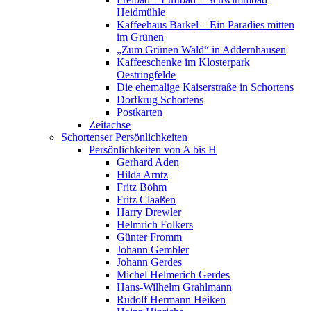
Heidmühle
Kaffeehaus Barkel – Ein Paradies mitten
im Grünen
„Zum Grünen Wald“ in Addernhausen
Kaffeeschenke im Klosterpark
Oestringfelde
Die ehemalige Kaiserstraße in Schortens
Dorfkrug Schortens
Postkarten
Zeitachse
Schortenser Persönlichkeiten
Persönlichkeiten von A bis H
Gerhard Aden
Hilda Arntz
Fritz Böhm
Fritz Claaßen
Harry Drewler
Helmrich Folkers
Günter Fromm
Johann Gembler
Johann Gerdes
Michel Helmerich Gerdes
Hans-Wilhelm Grahlmann
Rudolf Hermann Heiken