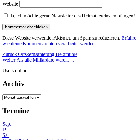
Website
Ja, ich möchte gerne Newsletter des Heimatvereins empfangen!
Diese Website verwendet Akismet, um Spam zu reduzieren.
Erfahre,
wie deine Kommentardaten verarbeitet werden.
Beitragsnavigation
Vorheriger
Zurück
Ortskernsanierung Heidmühle
Nächster
Beitrag:
Weiter
Als alle Milliardäre waren. . .
Beitrag:
Users online:
Archiv
Archiv
Termine
Sep.
19
Sa.