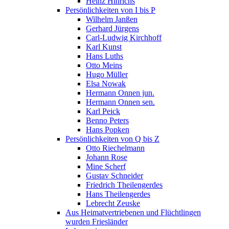
Heinz Hinrichs
Persönlichkeiten von I bis P
Wilhelm Janßen
Gerhard Jürgens
Carl-Ludwig Kirchhoff
Karl Kunst
Hans Luths
Otto Meins
Hugo Müller
Elsa Nowak
Hermann Onnen jun.
Hermann Onnen sen.
Karl Peick
Benno Peters
Hans Popken
Persönlichkeiten von Q bis Z
Otto Riechelmann
Johann Rose
Mine Scherf
Gustav Schneider
Friedrich Theilengerdes
Hans Theilengerdes
Lebrecht Zeuske
Aus Heimatvertriebenen und Flüchtlingen
wurden Friesländer