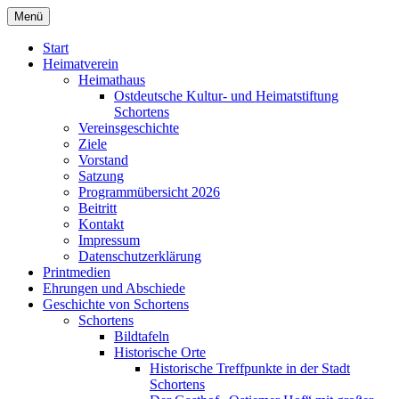
Zum
Menü
Heimatverein Schortens von 1929 e. V.
Inhalt
springen
Start
Heimatverein
Heimathaus
Ostdeutsche Kultur- und Heimatstiftung
Schortens
Vereinsgeschichte
Ziele
Vorstand
Satzung
Programmübersicht 2026
Beitritt
Kontakt
Impressum
Datenschutzerklärung
Printmedien
Ehrungen und Abschiede
Geschichte von Schortens
Schortens
Bildtafeln
Historische Orte
Historische Treffpunkte in der Stadt
Schortens