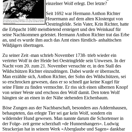
einzelner Wolf erlegt. Der letzte?
Seit 1692 war Hermann Anthon Richter
Heuermann auf dem alten Klostergut von
Oestringfelde. Sein Vater, Krin Richter, hatte
die Erbpacht 1680 meistbietend ersteigert und den Weinkauf für
seine Nachkommen geleistet. Hermann Anthon Richter trat das Erbe
an, und es wurde ihm auch das Amt eines fürstlich- anhaltischen
Wildjägers übertragen.
Zu seiner Zeit -man schrieb November 1738- trieb wieder ein
verirrter Wolf in der Heide bei Oestringfelde sein Unwesen. In der
Nacht vom 20. zum 21. November versuchte er, in den Stall des
Wildschützen Richter einzudringen. Dabei wurde er überrascht.
Man erzählte sich, Anthon Richter, der Sohn des Wildschützen, sei
so erschrocken gewesen, dass er so schnell gar keine Kugel für
seine Flinte zu finden vermochte. Er riss sich einen silbernen Knopf
von seiner Weste und erschoss den Wolf damit. Den toten Wolf
hängten sie an einen in der Nähe stehenden Eichenbaum.
Böse Zungen aus der Nachbarschaft, besonders aus Addernhausen,
behaupteten, das erlegte Tier sei gar kein Wolf, sondern ein
wildernder Hund gewesen. Man nannte darum die Schortenser in
der Folge- zeit gerne scherzhaft »de Hunnenhangers«. Ludwig
Strackerjan hat in seinem Werk »Aberglaube und Sagen« dankbar