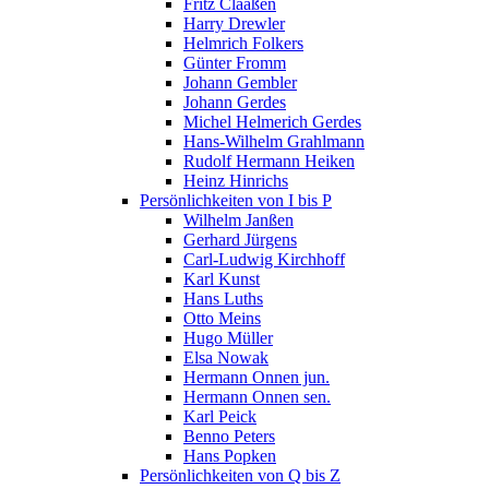
Fritz Claaßen
Harry Drewler
Helmrich Folkers
Günter Fromm
Johann Gembler
Johann Gerdes
Michel Helmerich Gerdes
Hans-Wilhelm Grahlmann
Rudolf Hermann Heiken
Heinz Hinrichs
Persönlichkeiten von I bis P
Wilhelm Janßen
Gerhard Jürgens
Carl-Ludwig Kirchhoff
Karl Kunst
Hans Luths
Otto Meins
Hugo Müller
Elsa Nowak
Hermann Onnen jun.
Hermann Onnen sen.
Karl Peick
Benno Peters
Hans Popken
Persönlichkeiten von Q bis Z