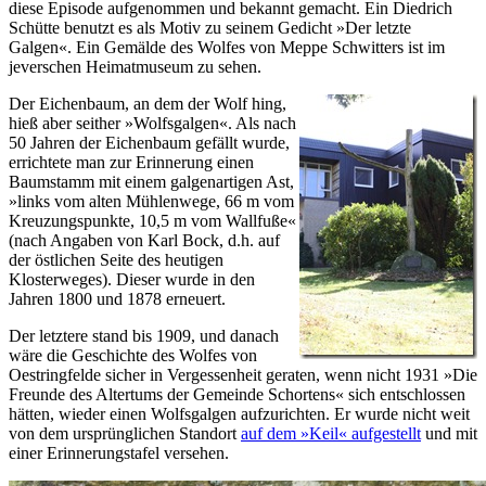
diese Episode aufgenommen und bekannt gemacht. Ein Diedrich
Schütte benutzt es als Motiv zu seinem Gedicht »Der letzte
Galgen«. Ein Gemälde des Wolfes von Meppe Schwitters ist im
jeverschen Heimatmuseum zu sehen.
Der Eichenbaum, an dem der Wolf hing,
hieß aber seither »Wolfsgalgen«. Als nach
50 Jahren der Eichenbaum gefällt wurde,
errichtete man zur Erinnerung einen
Baumstamm mit einem galgenartigen Ast,
»links vom alten Mühlenwege, 66 m vom
Kreuzungspunkte, 10,5 m vom Wallfuße«
(nach Angaben von Karl Bock, d.h. auf
der östlichen Seite des heutigen
Klosterweges). Dieser wurde in den
Jahren 1800 und 1878 erneuert.
Der letztere stand bis 1909, und danach
wäre die Geschichte des Wolfes von
Oestringfelde sicher in Vergessenheit geraten, wenn nicht 1931 »Die
Freunde des Altertums der Gemeinde Schortens« sich entschlossen
hätten, wieder einen Wolfsgalgen aufzurichten. Er wurde nicht weit
von dem ursprünglichen Standort
auf dem »Keil« aufgestellt
und mit
einer Erinnerungstafel versehen.