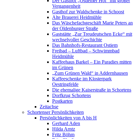
Der Gasthof „Ostiemer Hof“ mit großer
Vergangenheit
Gasthof zur Waldschenke in Schoost
Alte Brauerei Heidmühle
Das Wäschefachgeschäft Marie Peters an
der Oldenburger Straße
Gaststätte „Zur Treudeutschen Ecke“ mit
wechselvoller Geschichte
Das Bahnhofs-Restaurant Ostiem
Freibad – Luftbad – Schwimmbad
Heidmühle
Kaffeehaus Barkel – Ein Paradies mitten
im Grünen
„Zum Grünen Wald“ in Addernhausen
Kaffeeschenke im Klosterpark
Oestringfelde
Die ehemalige Kaiserstraße in Schortens
Dorfkrug Schortens
Postkarten
Zeitachse
Schortenser Persönlichkeiten
Persönlichkeiten von A bis H
Gerhard Aden
Hilda Arntz
Fritz Böhm