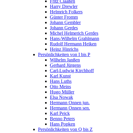
Fritz Claaßen
Harry Drewler
Helmrich Folkers
Günter Fromm
Johann Gembler
Johann Gerdes
Michel Helmerich Gerdes
Hans-Wilhelm Grahlmann
Rudolf Hermann Heiken
Heinz Hinrichs
Persönlichkeiten von I bis P
Wilhelm Janßen
Gerhard Jürgens
Carl-Ludwig Kirchhoff
Karl Kunst
Hans Luths
Otto Meins
Hugo Müller
Elsa Nowak
Hermann Onnen jun.
Hermann Onnen sen.
Karl Peick
Benno Peters
Hans Popken
Persönlichkeiten von Q bis Z