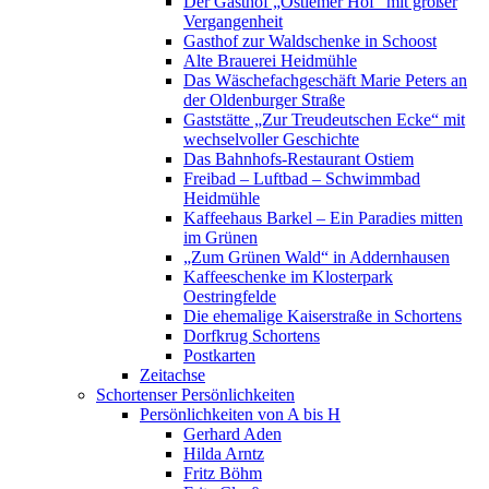
Der Gasthof „Ostiemer Hof“ mit großer
Vergangenheit
Gasthof zur Waldschenke in Schoost
Alte Brauerei Heidmühle
Das Wäschefachgeschäft Marie Peters an
der Oldenburger Straße
Gaststätte „Zur Treudeutschen Ecke“ mit
wechselvoller Geschichte
Das Bahnhofs-Restaurant Ostiem
Freibad – Luftbad – Schwimmbad
Heidmühle
Kaffeehaus Barkel – Ein Paradies mitten
im Grünen
„Zum Grünen Wald“ in Addernhausen
Kaffeeschenke im Klosterpark
Oestringfelde
Die ehemalige Kaiserstraße in Schortens
Dorfkrug Schortens
Postkarten
Zeitachse
Schortenser Persönlichkeiten
Persönlichkeiten von A bis H
Gerhard Aden
Hilda Arntz
Fritz Böhm