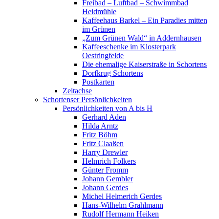
Freibad – Luftbad – Schwimmbad
Heidmühle
Kaffeehaus Barkel – Ein Paradies mitten
im Grünen
„Zum Grünen Wald“ in Addernhausen
Kaffeeschenke im Klosterpark
Oestringfelde
Die ehemalige Kaiserstraße in Schortens
Dorfkrug Schortens
Postkarten
Zeitachse
Schortenser Persönlichkeiten
Persönlichkeiten von A bis H
Gerhard Aden
Hilda Arntz
Fritz Böhm
Fritz Claaßen
Harry Drewler
Helmrich Folkers
Günter Fromm
Johann Gembler
Johann Gerdes
Michel Helmerich Gerdes
Hans-Wilhelm Grahlmann
Rudolf Hermann Heiken