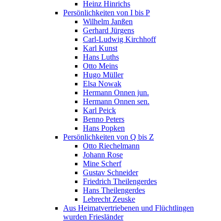
Heinz Hinrichs
Persönlichkeiten von I bis P
Wilhelm Janßen
Gerhard Jürgens
Carl-Ludwig Kirchhoff
Karl Kunst
Hans Luths
Otto Meins
Hugo Müller
Elsa Nowak
Hermann Onnen jun.
Hermann Onnen sen.
Karl Peick
Benno Peters
Hans Popken
Persönlichkeiten von Q bis Z
Otto Riechelmann
Johann Rose
Mine Scherf
Gustav Schneider
Friedrich Theilengerdes
Hans Theilengerdes
Lebrecht Zeuske
Aus Heimatvertriebenen und Flüchtlingen
wurden Friesländer