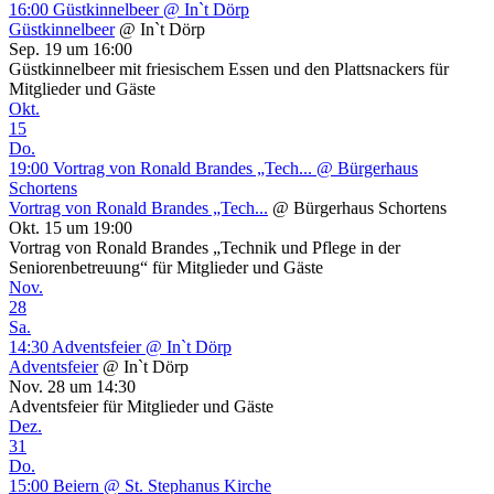
16:00
Güstkinnelbeer
@ In`t Dörp
Güstkinnelbeer
@ In`t Dörp
Sep. 19 um 16:00
Güstkinnelbeer mit friesischem Essen und den Plattsnackers für
Mitglieder und Gäste
Okt.
15
Do.
19:00
Vortrag von Ronald Brandes „Tech...
@ Bürgerhaus
Schortens
Vortrag von Ronald Brandes „Tech...
@ Bürgerhaus Schortens
Okt. 15 um 19:00
Vortrag von Ronald Brandes „Technik und Pflege in der
Seniorenbetreuung“ für Mitglieder und Gäste
Nov.
28
Sa.
14:30
Adventsfeier
@ In`t Dörp
Adventsfeier
@ In`t Dörp
Nov. 28 um 14:30
Adventsfeier für Mitglieder und Gäste
Dez.
31
Do.
15:00
Beiern
@ St. Stephanus Kirche