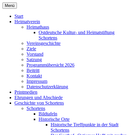
Zum
Menü
Heimatverein Schortens von 1929 e. V.
Inhalt
springen
Start
Heimatverein
Heimathaus
Ostdeutsche Kultur- und Heimatstiftung
Schortens
Vereinsgeschichte
Ziele
Vorstand
Satzung
Programmübersicht 2026
Beitritt
Kontakt
Impressum
Datenschutzerklärung
Printmedien
Ehrungen und Abschiede
Geschichte von Schortens
Schortens
Bildtafeln
Historische Orte
Historische Treffpunkte in der Stadt
Schortens