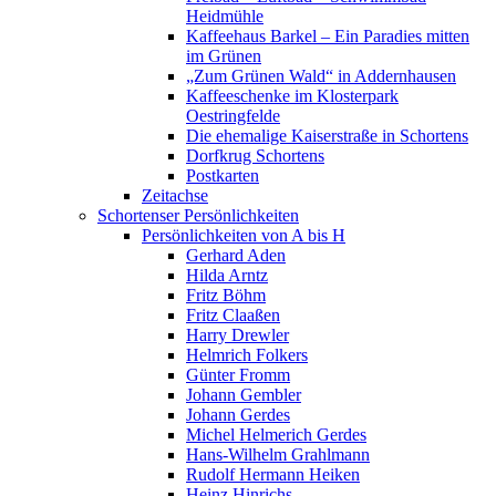
Heidmühle
Kaffeehaus Barkel – Ein Paradies mitten
im Grünen
„Zum Grünen Wald“ in Addernhausen
Kaffeeschenke im Klosterpark
Oestringfelde
Die ehemalige Kaiserstraße in Schortens
Dorfkrug Schortens
Postkarten
Zeitachse
Schortenser Persönlichkeiten
Persönlichkeiten von A bis H
Gerhard Aden
Hilda Arntz
Fritz Böhm
Fritz Claaßen
Harry Drewler
Helmrich Folkers
Günter Fromm
Johann Gembler
Johann Gerdes
Michel Helmerich Gerdes
Hans-Wilhelm Grahlmann
Rudolf Hermann Heiken
Heinz Hinrichs