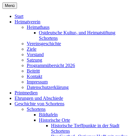
Zum
Menü
Heimatverein Schortens von 1929 e. V.
Inhalt
springen
Start
Heimatverein
Heimathaus
Ostdeutsche Kultur- und Heimatstiftung
Schortens
Vereinsgeschichte
Ziele
Vorstand
Satzung
Programmübersicht 2026
Beitritt
Kontakt
Impressum
Datenschutzerklärung
Printmedien
Ehrungen und Abschiede
Geschichte von Schortens
Schortens
Bildtafeln
Historische Orte
Historische Treffpunkte in der Stadt
Schortens