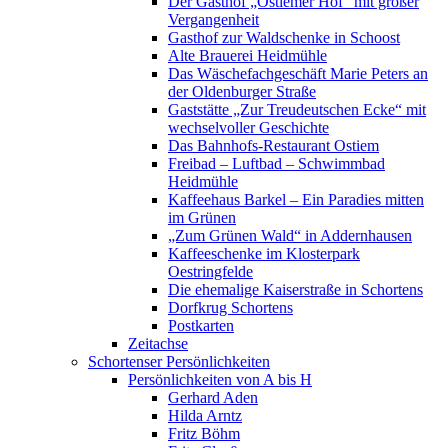
Der Gasthof „Ostiemer Hof“ mit großer
Vergangenheit
Gasthof zur Waldschenke in Schoost
Alte Brauerei Heidmühle
Das Wäschefachgeschäft Marie Peters an
der Oldenburger Straße
Gaststätte „Zur Treudeutschen Ecke“ mit
wechselvoller Geschichte
Das Bahnhofs-Restaurant Ostiem
Freibad – Luftbad – Schwimmbad
Heidmühle
Kaffeehaus Barkel – Ein Paradies mitten
im Grünen
„Zum Grünen Wald“ in Addernhausen
Kaffeeschenke im Klosterpark
Oestringfelde
Die ehemalige Kaiserstraße in Schortens
Dorfkrug Schortens
Postkarten
Zeitachse
Schortenser Persönlichkeiten
Persönlichkeiten von A bis H
Gerhard Aden
Hilda Arntz
Fritz Böhm