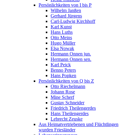
Persönlichkeiten von I bis P
Wilhelm Janßen
Gerhard Jürgens
Carl-Ludwig Kirchhoff
Karl Kunst
Hans Luths
Otto Meins
Hugo Müller
Elsa Nowak
Hermann Onnen jun.
Hermann Onnen sen.
Karl Peick
Benno Peters
Hans Popken
Persönlichkeiten von Q bis Z
Otto Riechelmann
Johann Rose
Mine Scherf
Gustav Schneider
Friedrich Theilengerdes
Hans Theilengerdes
Lebrecht Zeuske
Aus Heimatvertriebenen und Flüchtlingen
wurden Friesländer