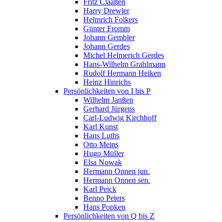
Fritz Claaßen
Harry Drewler
Helmrich Folkers
Günter Fromm
Johann Gembler
Johann Gerdes
Michel Helmerich Gerdes
Hans-Wilhelm Grahlmann
Rudolf Hermann Heiken
Heinz Hinrichs
Persönlichkeiten von I bis P
Wilhelm Janßen
Gerhard Jürgens
Carl-Ludwig Kirchhoff
Karl Kunst
Hans Luths
Otto Meins
Hugo Müller
Elsa Nowak
Hermann Onnen jun.
Hermann Onnen sen.
Karl Peick
Benno Peters
Hans Popken
Persönlichkeiten von Q bis Z